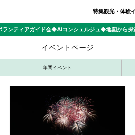
特集
観光・体験
ボランティアガイド会
◆AIコンシェルジュ
◆地図から探
イベントページ
年間イベント