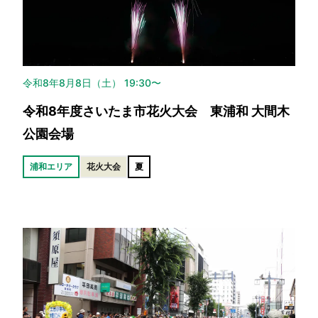
令和8年8月8日（土） 19:30〜
令和8年度さいたま市花火大会 東浦和 大間木
公園会場
浦和エリア
花火大会
夏