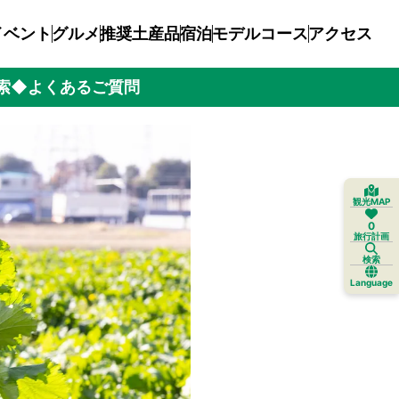
イベント
グルメ
推奨土産品
宿泊
モデルコース
アクセス
索
◆よくあるご質問
観光MAP
0
旅行計画
検索
Language