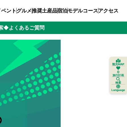
イベント
グルメ
推奨土産品
宿泊
モデルコース
アクセス
索
◆よくあるご質問
観光MAP
0
旅行計画
検索
Language