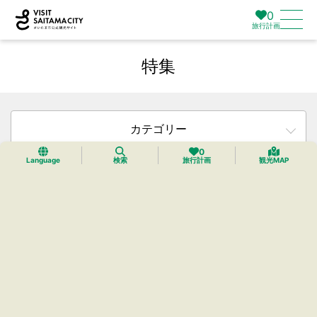
0
旅行計画
特集
カテゴリー
0
Language
検索
旅行計画
観光MAP
エリア
タグ
検索
リセット
12件中12件までを表示中