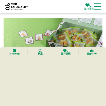
0
旅行計画
0
Language
検索
旅行計画
観光MAP
彩の国そふとねぎみそ煎
喜多山製菓
深谷産ねぎを使ったソフトねぎみそ味のおせんべい。
社員が考えたユニークな「埼玉自慢かるた」をパッケージにした