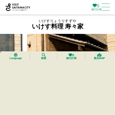
0
旅行計画
いけすりょうりすずや
いけす料理 寿々家
0
Language
検索
旅行計画
観光MAP