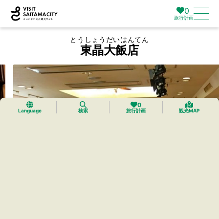
0
旅行計画
とうしょうだいはんてん
東晶大飯店
0
Language
検索
旅行計画
観光MAP