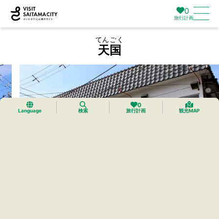
0
旅行計画
てんごく
天国
0
Language
検索
旅行計画
観光MAP