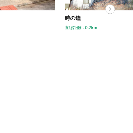
の鐘
さい
距離 : 0.7km
直線距離