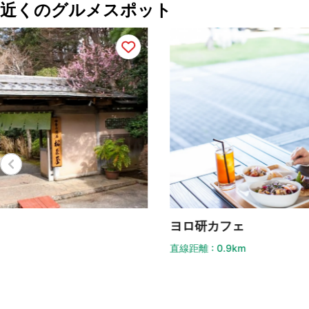
近くのグルメスポット
ほ
ヨロ研カフェ
直線
直線距離 : 0.9km