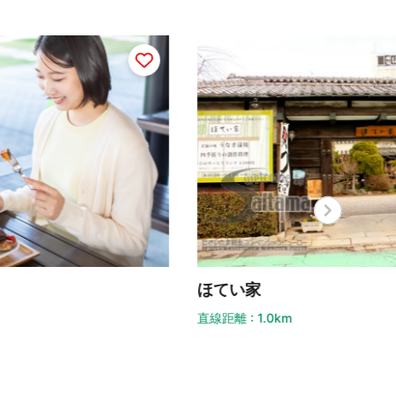
てい家
ふな
距離 : 1.0km
直線距離 