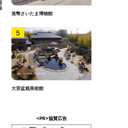
造幣さいたま博物館
たま市岩槻人形博物館
ヨロ研
 : 0.8km
直線距離 : 
5
大宮盆栽美術館
<PR>協賛広告