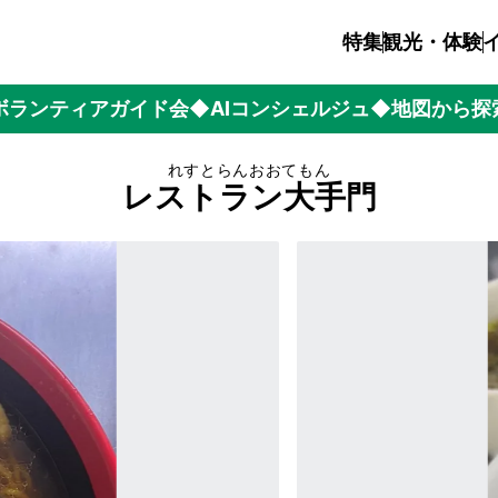
特集
観光・体験
ボランティアガイド会
◆AIコンシェルジュ
◆地図から探
れすとらんおおてもん
レストラン大手門