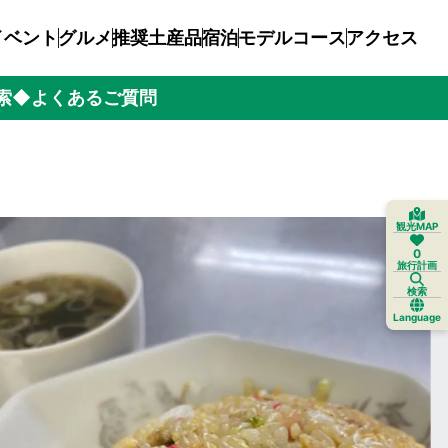
イベント
グルメ
推奨土産品
宿泊
モデルコース
アクセス
索
◆よくあるご質問
観光MAP
0
旅行計画
検索
Language