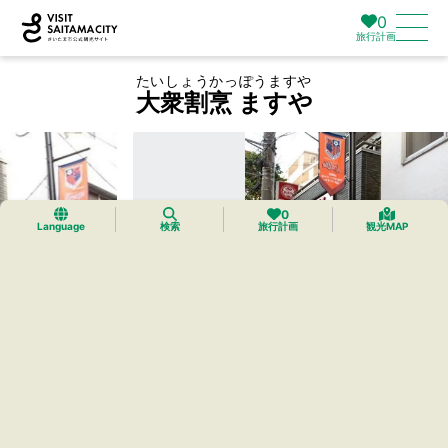
0
旅行計画
たいしょうかっぽうますや
大衆割烹 ますや
0
Language
検索
旅行計画
観光MAP