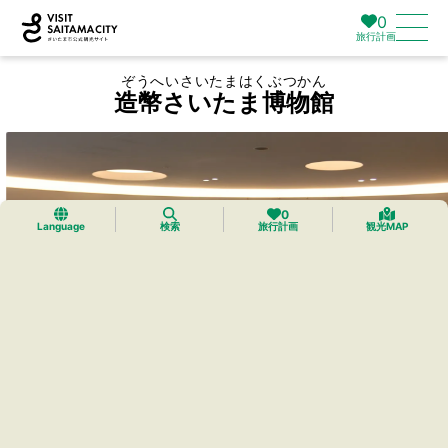
0
旅行計画
ぞうへいさいたまはくぶつかん
造幣さいたま博物館
0
Language
検索
旅行計画
観光MAP