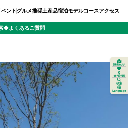
イベント
グルメ
推奨土産品
宿泊
モデルコース
アクセス
索
◆よくあるご質問
観光MAP
0
旅行計画
検索
Language