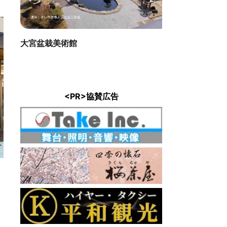
大宮盆栽美術館
<PR>協賛広告
鈴木酒造
館
直線距離 : 
 : 0.3km