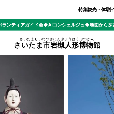
特集
観光・体験
ボランティアガイド会
◆AIコンシェルジュ
◆地図から探
さいたましいわつきにんぎょうはくぶつかん
さいたま市岩槻人形博物館