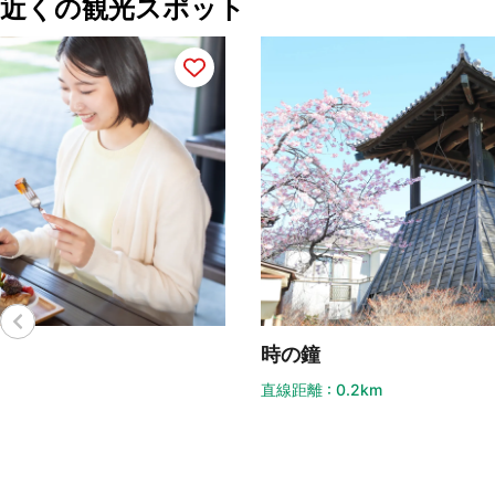
近くの観光スポット
時の鐘
時
直線距離 : 0.2km
直線