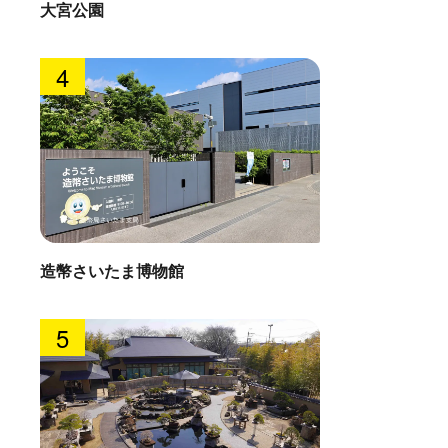
大宮公園
4
造幣さいたま博物館
5