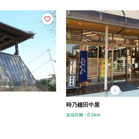
遷喬
乃鐘田中屋
直線距離
距離 : 0.2km