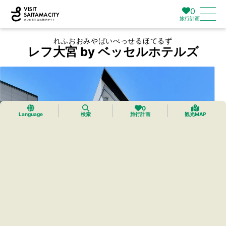
0
旅行計画
れふおおみやばいべっせるほてるず
レフ大宮 by ベッセルホテルズ
0
Language
検索
旅行計画
観光MAP