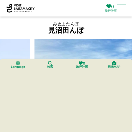
0
旅行計画
みぬまたんぼ
見沼田んぼ
0
Language
検索
旅行計画
観光MAP