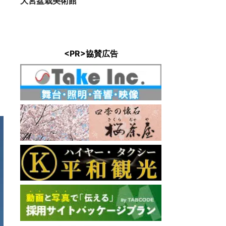
大宮盆栽美術館
<PR>協賛広告