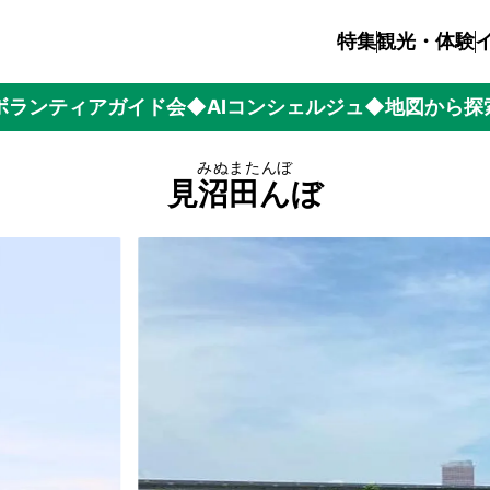
特集
観光・体験
ボランティアガイド会
◆AIコンシェルジュ
◆地図から探
みぬまたんぼ
見沼田んぼ