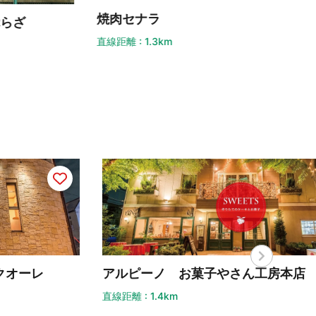
肉セナラ
距離 : 1.3km
ルピーノ お菓子やさん工房本店
アル
距離 : 1.4km
直線距離 