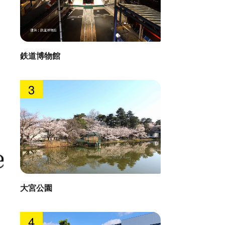
鉄道博物館
3
ピーノ村 イタリア料理イルクオーレ
アルピ
大宮公園
: 1.4km
直線距離 : 
4