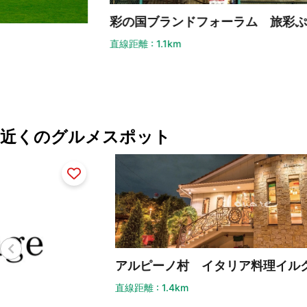
焼
彩の国ブランドフォーラム 旅彩ぷらざ
直線
直線距離 : 1.1km
近くのグルメスポット
アルピーノ村 イタリア料理イルクオーレ
ア
直線距離 : 1.4km
直線