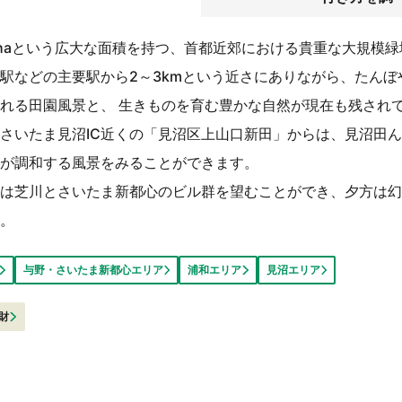
60haという広大な面積を持つ、首都近郊における貴重な大規模
駅などの主要駅から2～3kmという近さにありながら、たんぼ
れる田園風景と、 生きものを育む豊かな自然が現在も残され
さいたま見沼IC近くの「見沼区上山口新田」からは、見沼田
が調和する風景をみることができます。
は芝川とさいたま新都心のビル群を望むことができ、夕方は幻
。
与野・さいたま新都心エリア
浦和エリア
見沼エリア
財