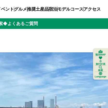
イベント
グルメ
推奨土産品
宿泊
モデルコース
アクセス
索
◆よくあるご質問
観光MAP
0
旅行計画
検索
Language