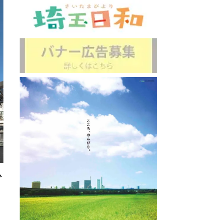
ルブリランテ武蔵野
アパホ
: 2.2km
直線距離 : 