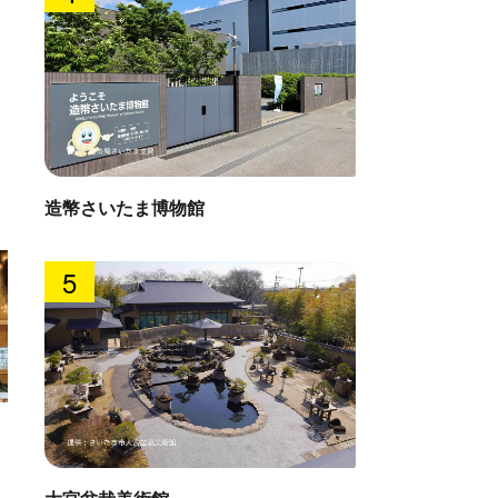
造幣さいたま博物館
5
ピーノ村 素敵屋さん
アルピ
: 1.5km
直線距離 : 