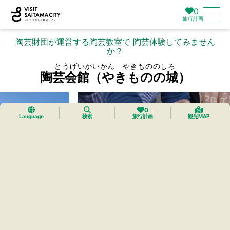
0
旅行計画
陶芸財団が運営する陶芸教室で 陶芸体験してみません
か？
とうげいかいかん やきもののしろ
陶芸会館（やきものの城）
0
Language
検索
旅行計画
観光MAP