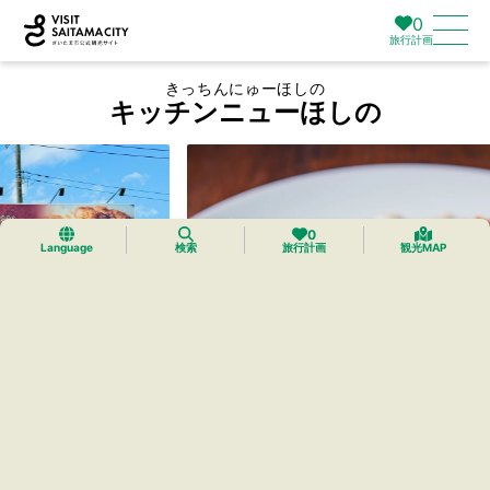
0
旅行計画
きっちんにゅーほしの
キッチンニューほしの
0
Language
検索
旅行計画
観光MAP