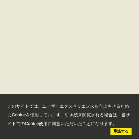
観光サイト
コンベンションサイト
国際交流センター
会員情報サイト
公益社団法人さいたま観光国際協会
このサイトでは、ユーザーエクスペリエンスを向上させるため
Saitama Tourism and International Relations Bureau
にCookieを使用しています。引き続き閲覧される場合は、当サ
埼玉県さいたま市大宮区高鼻町2-1-1 Bibli2F
イトでのCookie使用に同意いただいたことになります。
承諾する
©︎ 2023 Saitama Tourism and International Relations Bureau.