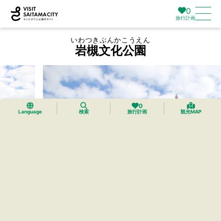
0
旅行計画
いわつきぶんかこうえん
岩槻文化公園
0
Language
検索
旅行計画
観光MAP