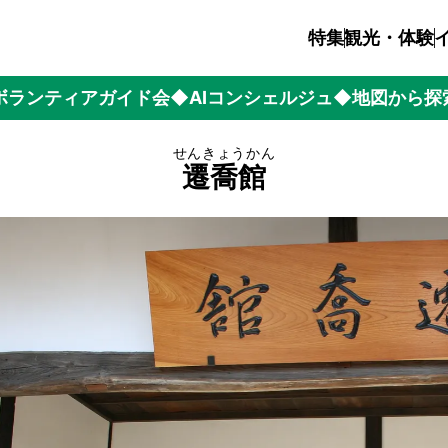
特集
観光・体験
ボランティアガイド会
◆AIコンシェルジュ
◆地図から探
せんきょうかん
遷喬館