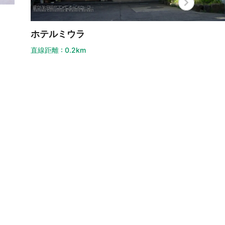
テルミウラ
距離 : 0.2km
Dini
直線距離 