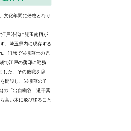
り、文化年間に藩校となり
は江戸時代に児玉南柯が
す。埼玉県内に現存する
れ、11歳で岩槻藩士の児
3歳で江戸の藩邸に勤務
げました。その後職を辞
館を開設し、岩槻藩の子
集)の「出自幽谷 遷干喬
ら高い木に飛び移ること