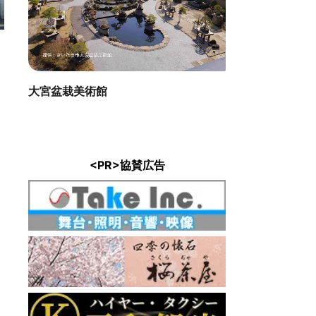
時乃鐘
直線距離 : 
大宮盆栽美術館
ng Bar ONE
: 0.2km
<PR>協賛広告