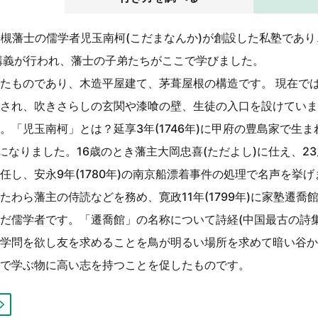
に、岩槻藩士の儒学者児玉南柯(こだまなんか)が創設した私塾であ
講義が行われ、藩士の子弟たちがここで学びました。
たものであり、木造平屋建て、茅葺屋根の構造です。 現在で
され、吹きさらしの玄関や漆喰の壁、生徒の入口を設けていま
。「児玉南柯」とは？延享3年(1746年)に甲府の豊島家で生ま
子になりました。16歳のとき藩主大岡忠喜(ただよし)に仕え、2
任し、安永9年(1780年)の南京船漂着事件の処理で名声を挙
たわら藩主の侍読などを務め、寛政11年(1799年)に家塾遷喬
だ儒学者です。「遷喬館」の名称について詩経(中国最古の詩
学問を欲し友を求めることを鳥が明るい場所を求めて暗い谷か
で学ぶ物に高い志を持つことを促したものです。