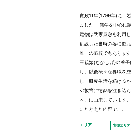
寛政11年(1799年)
ました。 儒学を中心に
建物は武家屋敷を利用し
創設した当時の姿に復元
唯一の藩校でもあります
玉親繁(ちかしげ)の養
し、以後様々な要職を歴
し、研究生活を続けるか
弟教育に情熱を注ぎ込ん
木」に由来しています。
にたとえた内容で、ここ
エリア
岩槻エリア