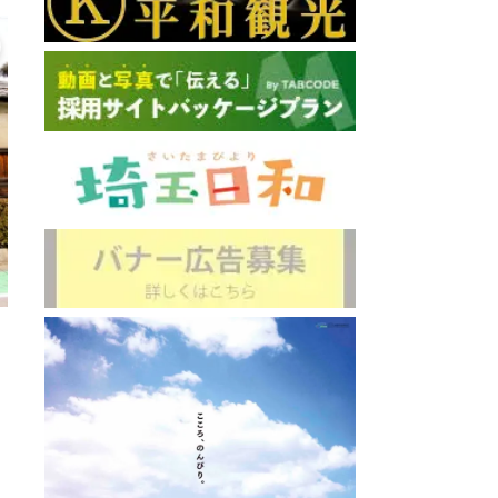
いけす料
研カフェ
直線距離 : 
: 0.3km