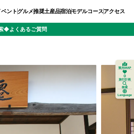
イベント
グルメ
推奨土産品
宿泊
モデルコース
アクセス
索
◆よくあるご質問
観光MAP
0
旅行計画
検索
Language