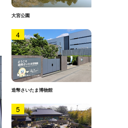
大宮公園
4
造幣さいたま博物館
5