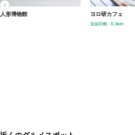
ヨロ研カフェ
時
直線距離 : 0.3km
直線