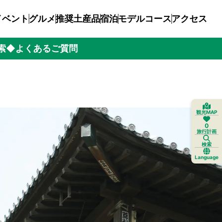
イベント
グルメ
推奨土産品
宿泊
モデルコース
アクセス
索
◆よくあるご質問
観光MAP
0
旅行計画
検索
Language