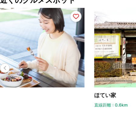
近くのグルメスポット
ほてい家
ふ
直線距離 : 0.6km
直線