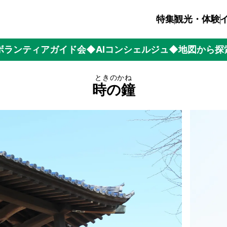
特集
観光・体験
ボランティアガイド会
◆AIコンシェルジュ
◆地図から探
ときのかね
時の鐘