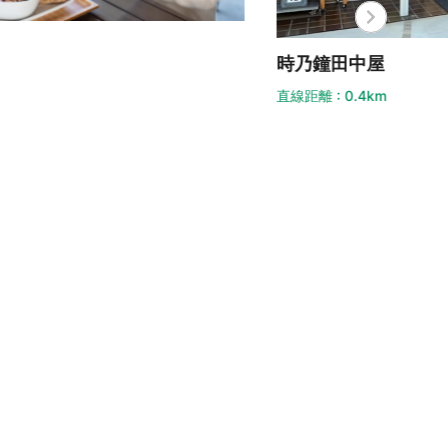
鈴木
乃鐘田中屋
直線距離
距離 : 0.4km