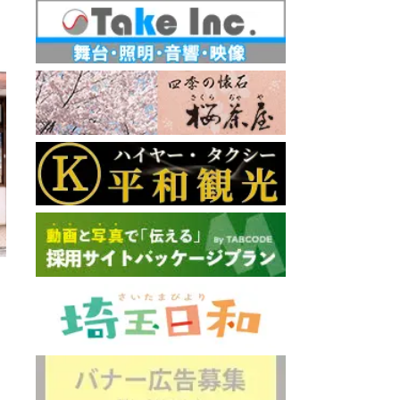
いけす料
直線距離 : 
ng Bar ONE