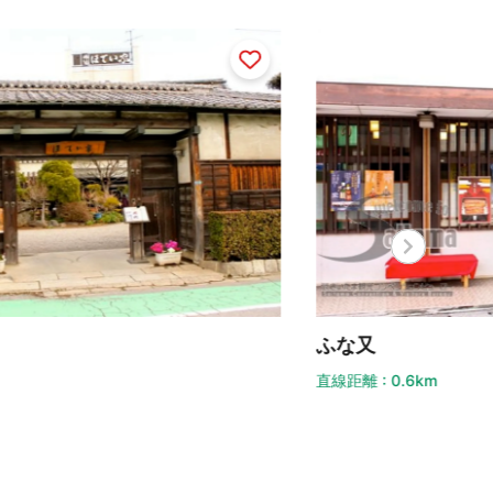
な又
距離 : 0.6km
Dini