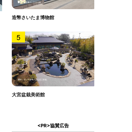
酒造 酒蔵資料館
遷喬館
造幣さいたま博物館
 : 0.4km
直線距離 : 
5
大宮盆栽美術館
<PR>協賛広告