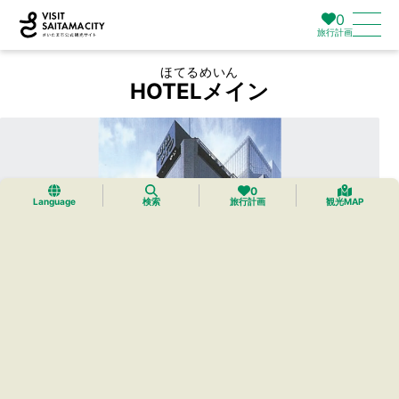
0
旅行計画
ほてるめいん
HOTELメイン
0
Language
検索
旅行計画
観光MAP