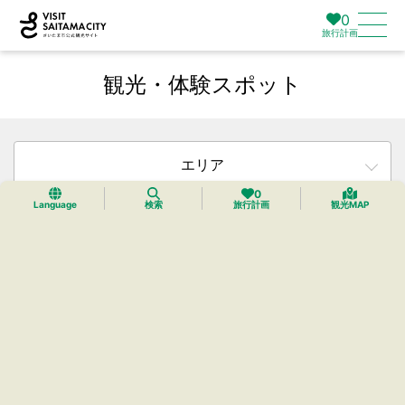
0
旅行計画
観光・体験スポット
エリア
0
Language
検索
旅行計画
観光MAP
カテゴリー
タグ
検索
リセット
25件中25件までを表示中