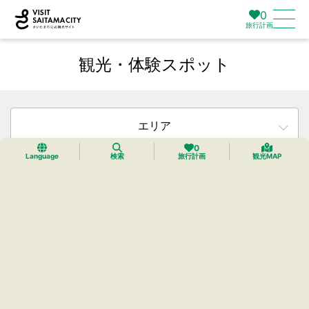
0
旅行計画
観光・体験スポット
エリア
0
Language
検索
旅行計画
観光MAP
カテゴリー
タグ
検索
リセット
25件中24件までを表示中