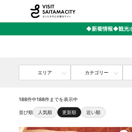
◆新着情報
◆観光
エリア
カテゴリー
188件中188件までを表示中
並び順
人気順
更新順
近い順