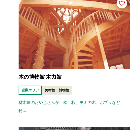
木の博物館 木力館
岩槻エリア
美術館・博物館
材木屋のおやじさんが、桧、杉、モミの木、ポプラなど、
秘...