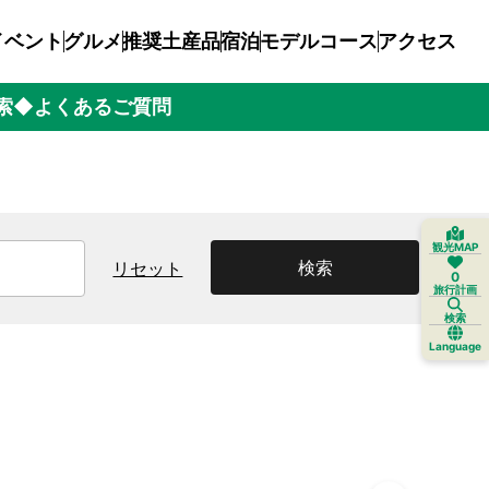
イベント
グルメ
推奨土産品
宿泊
モデルコース
アクセス
索
◆よくあるご質問
観光MAP
検索
リセット
0
旅行計画
検索
Language