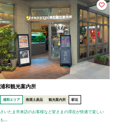
浦和観光案内所
浦和エリア
推奨土産品
観光案内所
駅近
さいたま市来訪のお客様など皆さまの滞在が快適で楽しい
も...