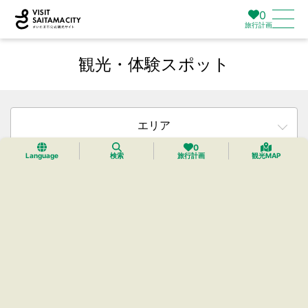
0
旅行計画
観光・体験スポット
エリア
0
Language
検索
旅行計画
観光MAP
カテゴリー
タグ
検索
リセット
23件中23件までを表示中