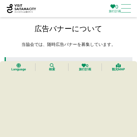
0
旅行計画
広告バナーについて
当協会では、随時広告バナーを募集しています。
広告掲載ページ
0
Language
検索
旅行計画
観光MAP
トップページスポンサバナーコーナー
スポット詳細ページ右サイドバー内
イベント詳細ページ右サイトバー内
ページビュー数
約2,690,000PV（令和7年度のデータ）