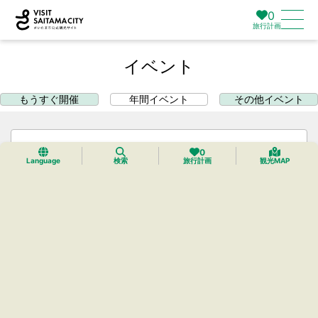
0
旅行計画
イベント
もうすぐ開催
年間イベント
その他イベント
カテゴリー
0
Language
検索
旅行計画
観光MAP
エリア
リセット
検索
春
夏
秋
冬