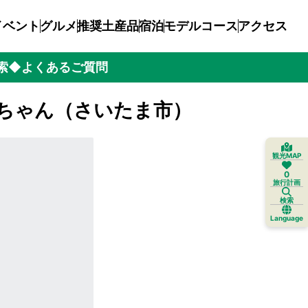
イベント
グルメ
推奨土産品
宿泊
モデルコース
アクセス
索
◆よくあるご質問
ちゃん（さいたま市）
観光MAP
0
旅行計画
検索
Language