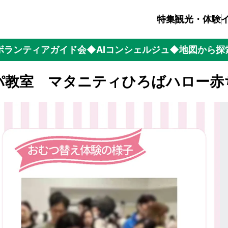
特集
観光・体験
ボランティアガイド会
◆AIコンシェルジュ
◆地図から探
パ教室 マタニティひろばハロー赤