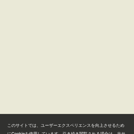
さいたま観光国際協会ポータルサイト
観光サイト
コンベンションサイト
国際交流センター
会員情報サイト
公益社団法人さいたま観光国際協会
このサイトでは、ユーザーエクスペリエンスを向上させるため
Saitama Tourism and International Relations Bureau
にCookieを使用しています。引き続き閲覧される場合は、当サ