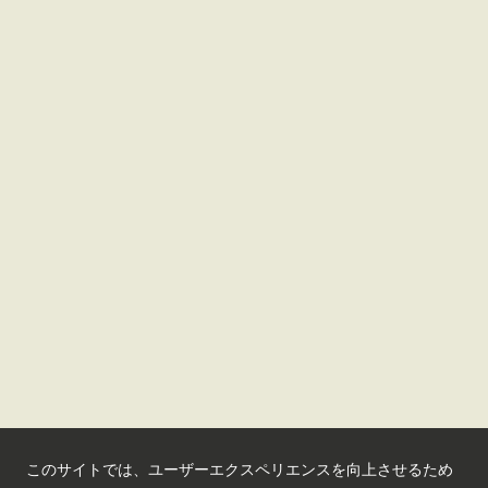
さいたま観光国際協会ポータルサイト
観光サイト
コンベンションサイト
国際交流センター
会員情報サイト
公益社団法人さいたま観光国際協会
このサイトでは、ユーザーエクスペリエンスを向上させるため
Saitama Tourism and International Relations Bureau