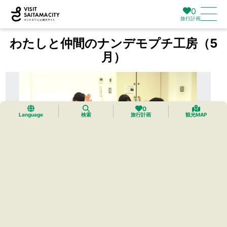
0
旅行計画
わたしと仲間のナンデモプチ工房（5
月）
0
Language
検索
旅行計画
観光MAP