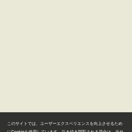
さいたま観光国際協会ポータルサイト
観光サイト
コンベンションサイト
国際交流センター
会員情報サイト
公益社団法人さいたま観光国際協会
このサイトでは、ユーザーエクスペリエンスを向上させるため
Saitama Tourism and International Relations Bureau
にCookieを使用しています。引き続き閲覧される場合は、当サ