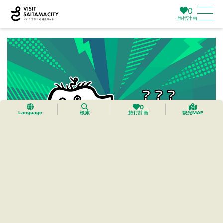
0
旅行計画
0
Language
検索
旅行計画
観光MAP
謎のキャラクター爆誕！ひゅるっと観光スポット
に現れるらしい、、、？
突如現れた謎のキャラクター！よく見ると観光サイトの中にもた
くさん登場してる？？一体何者なのか！？