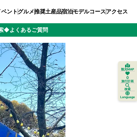
イベント
グルメ
推奨土産品
宿泊
モデルコース
アクセス
索
◆よくあるご質問
観光MAP
0
旅行計画
検索
Language