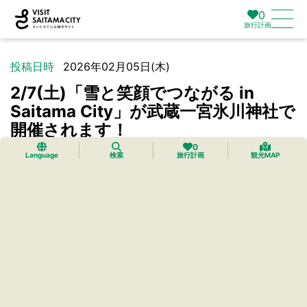
0
旅行計画
投稿日時
2026年02月05日(木)
2/7(土)「雪と笑顔でつながる in
Saitama City」が武蔵一宮氷川神社で
開催されます！
0
Language
検索
旅行計画
観光MAP
お知らせ
大宮
全日本スキー連盟が主催する降雪イベント「雪と笑顔でつながる in
Saitama City」が今週末2/7(土)に武蔵一宮氷川神社で開催されま
す。