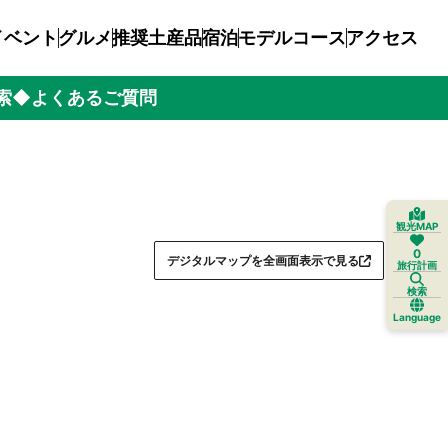
イベント
グルメ
推奨土産品
宿泊
モデルコース
アクセス
索
◆よくあるご質問
観光MAP
0
デジタルマップを全画面表示で見る
旅行計画
検索
Language