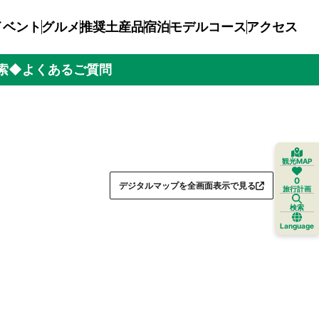
イベント
グルメ
推奨土産品
宿泊
モデルコース
アクセス
索
◆よくあるご質問
観光MAP
0
デジタルマップを全画面表示で見る
旅行計画
検索
Language