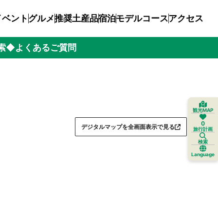
イベント
グルメ
推奨土産品
宿泊
モデルコース
アクセス
索
◆よくあるご質問
観光MAP
0
デジタルマップを全画面表示で見る
旅行計画
検索
Language