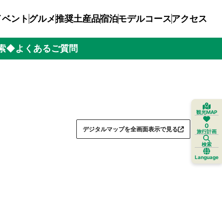
イベント
グルメ
推奨土産品
宿泊
モデルコース
アクセス
索
◆よくあるご質問
観光MAP
0
デジタルマップを全画面表示で見る
旅行計画
検索
Language