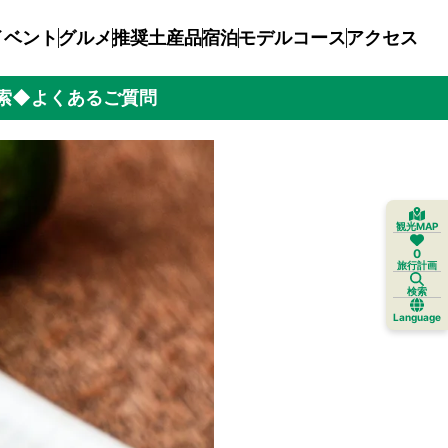
イベント
グルメ
推奨土産品
宿泊
モデルコース
アクセス
索
◆よくあるご質問
観光MAP
0
旅行計画
検索
Language