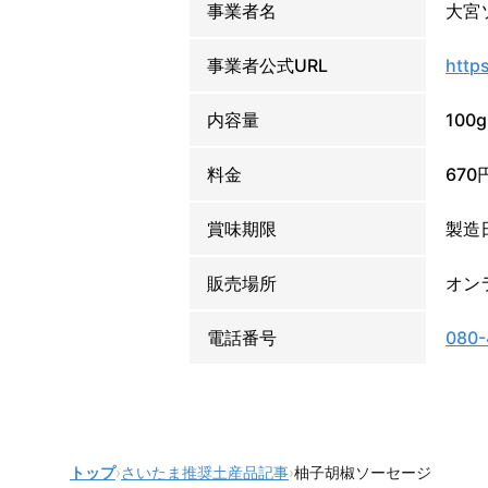
事業者名
大宮
事業者公式URL
http
内容量
100g
料金
67
賞味期限
製造
販売場所
オン
電話番号
080-
トップ
›
さいたま推奨土産品記事
›
柚子胡椒ソーセージ