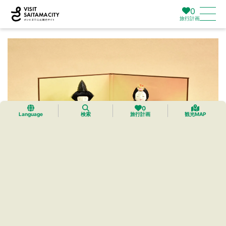
0
旅行計画
0
Language
検索
旅行計画
観光MAP
彩のくに 彩春雛
鈴木人形
岩槻が誇る伝統的工芸品、木目込人形「彩のくに 彩春雛」。手の
ひらサイズのお雛様は、鮮やかな色彩の衣裳と、愛らしく微笑ん