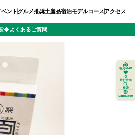
イベント
グルメ
推奨土産品
宿泊
モデルコース
アクセス
索
◆よくあるご質問
観光MAP
0
旅行計画
検索
Language