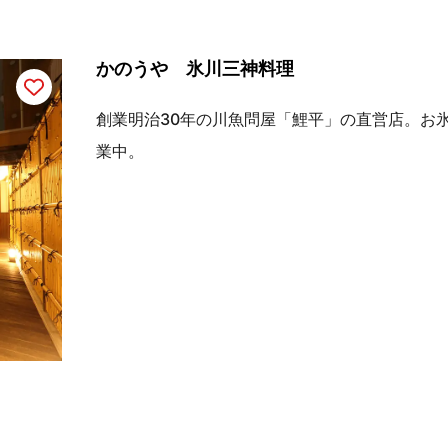
かのうや 氷川三神料理
創業明治30年の川魚問屋「鯉平」の直営店。お
業中。