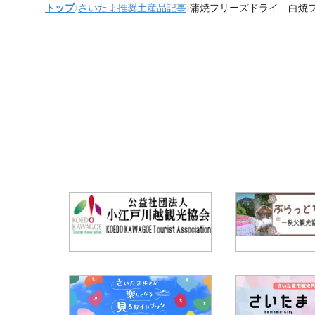
トップ
›
さいたま推奨土産品記事
›
蒲焼フリーズドライ 白焼