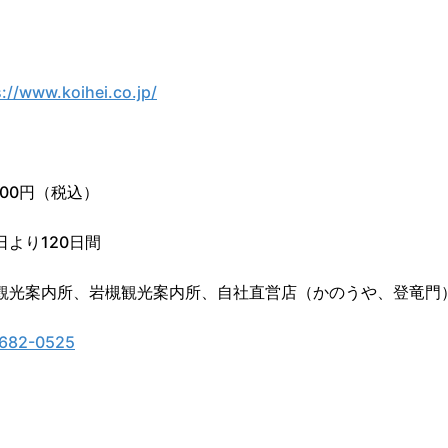
s://www.koihei.co.jp/
200円（税込）
日より120日間
観光案内所、岩槻観光案内所、自社直営店（かのうや、登竜門
682-0525