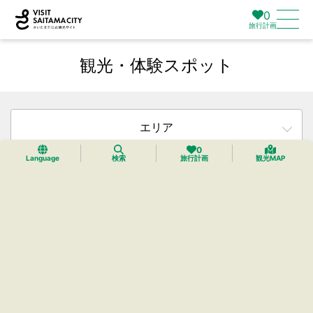
0
旅行計画
観光・体験スポット
エリア
0
Language
検索
旅行計画
観光MAP
カテゴリー
タグ
検索
リセット
188件中24件までを表示中