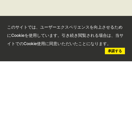
お問い合わせ
サイトマップ
サイトポリシー
このサイトでは、ユーザーエクスペリエンスを向上させるため
プライバシーポリシー
にCookieを使用しています。引き続き閲覧される場合は、当サ
さいたま観光国際協会に
イトでのCookie使用に同意いただいたことになります。
ついて
承諾する
さいたま観光国際協会ポータルサイト
観光サイト
コンベンションサイト
国際交流センター