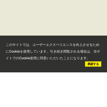
さいたま観光国際協会ポータルサイト
観光サイト
コンベンションサイト
このサイトでは、ユーザーエクスペリエンスを向上させるため
にCookieを使用しています。引き続き閲覧される場合は、当サ
国際交流センター
イトでのCookie使用に同意いただいたことになります。
承諾する
会員情報サイト
公益社団法人さいたま観光国際協会
Saitama Tourism and International Relations Bureau
埼玉県さいたま市大宮区高鼻町2-1-1 Bibli2F