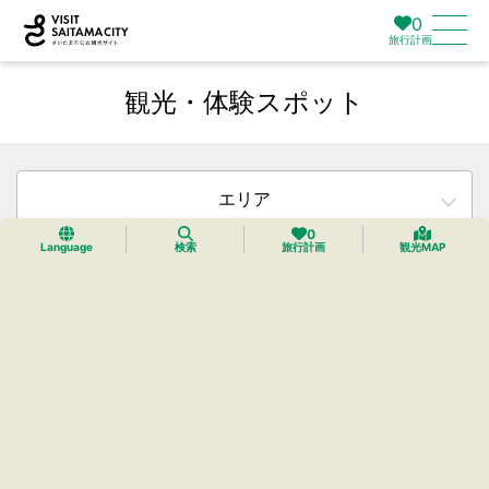
0
旅行計画
観光・体験スポット
エリア
0
Language
検索
旅行計画
観光MAP
カテゴリー
タグ
検索
リセット
23件中23件までを表示中