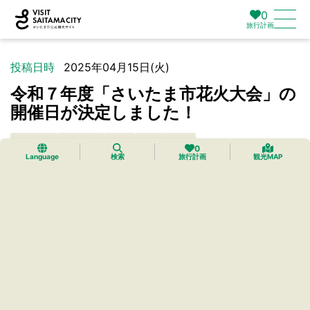
0
旅行計画
投稿日時
2025年04月15日(火)
令和７年度「さいたま市花火大会」の
開催日が決定しました！
イベント
お知らせ
大宮
浦和
岩槻
0
Language
検索
旅行計画
観光MAP
※開催可否は当日の１３時に決定
※荒天中止、順延日なし