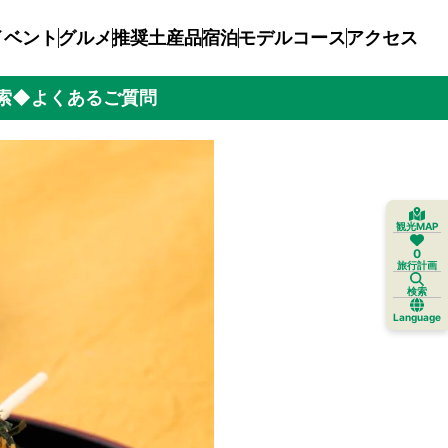
イベント
グルメ
推奨土産品
宿泊
モデルコース
アクセス
索
◆よくあるご質問
観光MAP
0
旅行計画
検索
Language