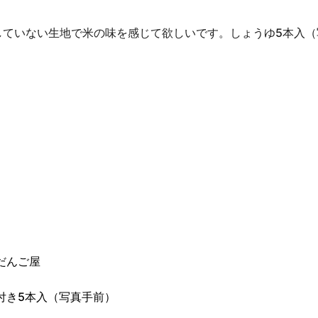
ていない生地で米の味を感じて欲しいです。しょうゆ5本入（写
だんご屋
付き5本入（写真手前）