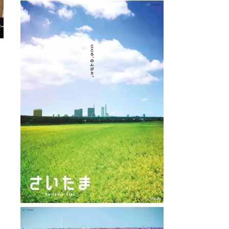
まるま
ラクーン よしもと劇場
直線距離 :
 : 0.2km