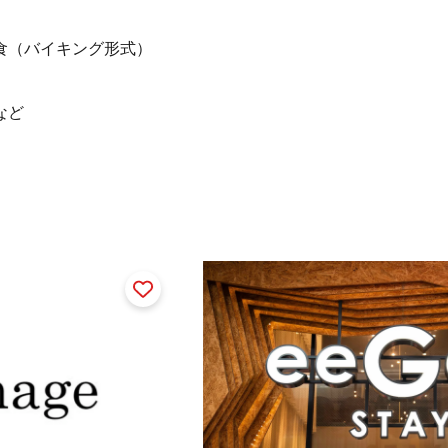
R決済対応
食（バイキング形式）
など