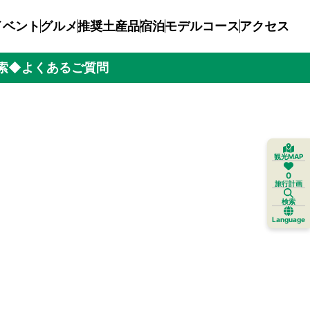
イベント
グルメ
推奨土産品
宿泊
モデルコース
アクセス
索
◆よくあるご質問
観光MAP
0
旅行計画
検索
Language