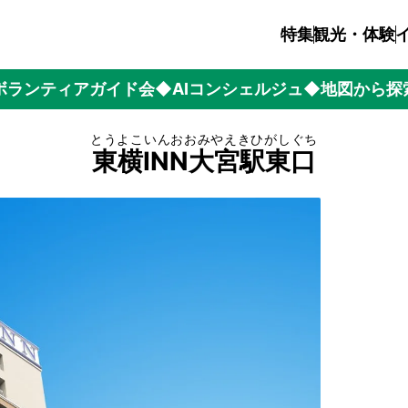
特集
観光・体験
ボランティアガイド会
◆AIコンシェルジュ
◆地図から探
とうよこいんおおみやえきひがしぐち
東横INN大宮駅東口