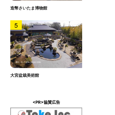
造幣さいたま博物館
5
大宮盆栽美術館
<PR>協賛広告