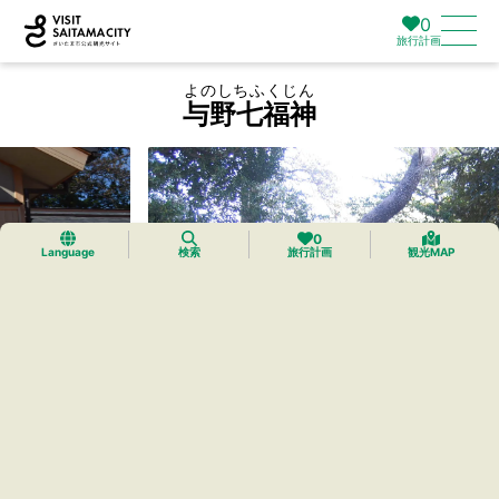
0
旅行計画
よのしちふくじん
与野七福神
0
Language
検索
旅行計画
観光MAP