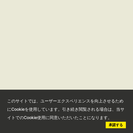
観光サイト
コンベンションサイト
国際交流センター
会員情報サイト
公益社団法人さいたま観光国際協会
このサイトでは、ユーザーエクスペリエンスを向上させるため
Saitama Tourism and International Relations Bureau
にCookieを使用しています。引き続き閲覧される場合は、当サ
埼玉県さいたま市大宮区高鼻町2-1-1 Bibli2F
イトでのCookie使用に同意いただいたことになります。
承諾する
©︎ 2023 Saitama Tourism and International Relations Bureau.