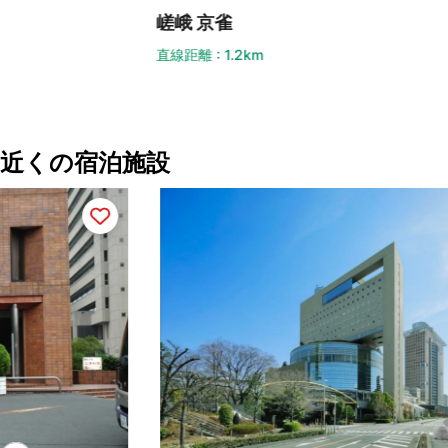
嵯峨 京雀
ジ
直線距離 : 1.2km
直線
近くの宿泊施設