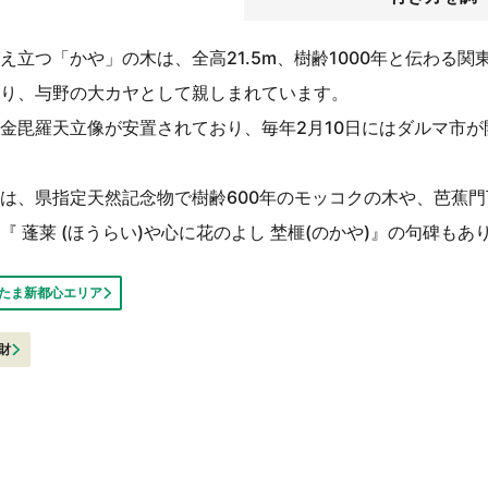
え立つ「かや」の木は、全高21.5m、樹齢1000年と伝わる
り、与野の大カヤとして親しまれています。
金毘羅天立像が安置されており、毎年2月10日にはダルマ市が
は、県指定天然記念物で樹齢600年のモッコクの木や、芭蕉
 蓬莱 (ほうらい)や心に花のよし 埜榧(のかや)』の句碑もあ
たま新都心エリア
財