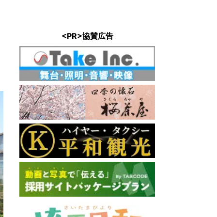
わのうなぎ 萬店
中国料理
 : 2.3km
直線距離 : 
<PR>協賛広告