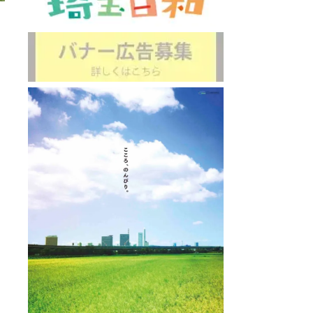
ロイヤ
直線距離 : 
ルメトロポリタンさいたま新都心
 : 2.5km