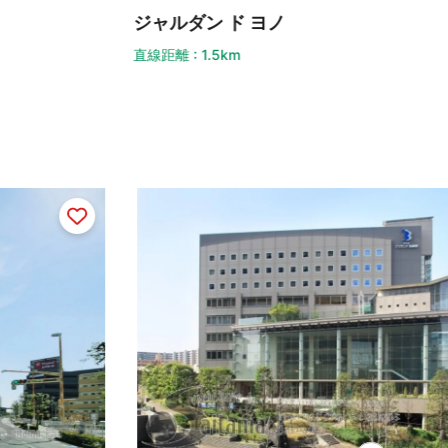
うら
ャルダン ド ヨノ
直線距離
距離 : 1.5km