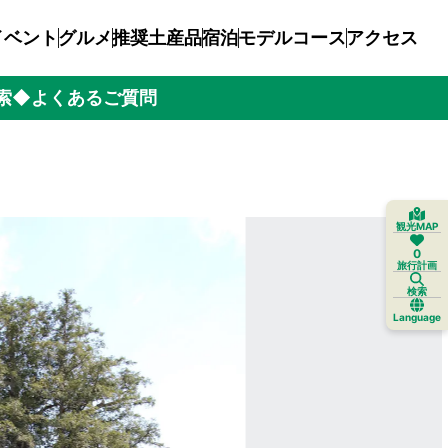
イベント
グルメ
推奨土産品
宿泊
モデルコース
アクセス
索
◆よくあるご質問
観光MAP
0
旅行計画
検索
Language