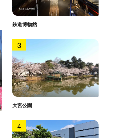
鉄道博物館
3
大宮公園
喜多山
直線距離 : 
京雀
4
: 1.2km