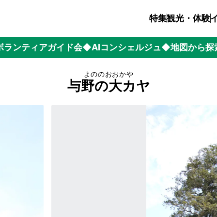
特集
観光・体験
ボランティアガイド会
◆AIコンシェルジュ
◆地図から探
よののおおかや
与野の大カヤ