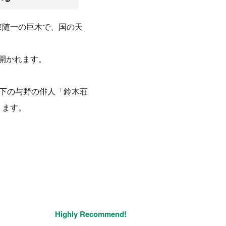
関東随一の巨木で、国の天
開かれます。
門下の与野の俳人「鈴木荘
ります。