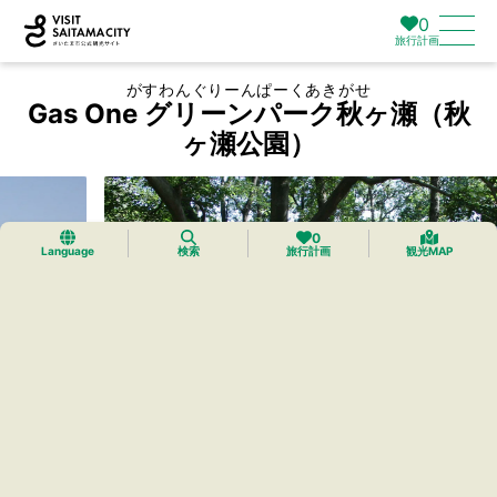
0
旅行計画
がすわんぐりーんぱーくあきがせ
Gas One グリーンパーク秋ヶ瀬（秋
ヶ瀬公園）
0
Language
検索
旅行計画
観光MAP