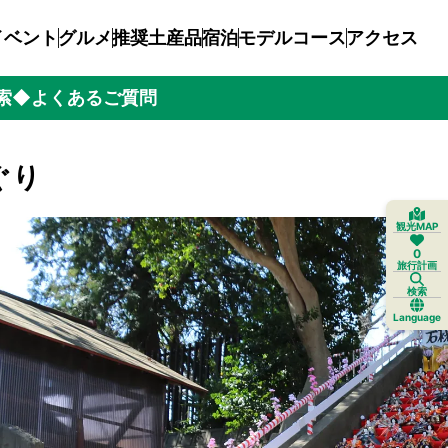
イベント
グルメ
推奨土産品
宿泊
モデルコース
アクセス
索
◆よくあるご質問
ぐり
観光MAP
0
旅行計画
検索
Language