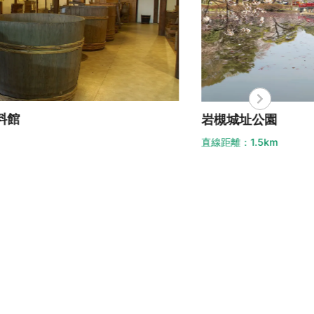
槻城址公園
時の
線距離：1.5km
直線距