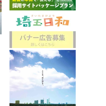
鐘
久伊豆
離：0.7km
直線距離：