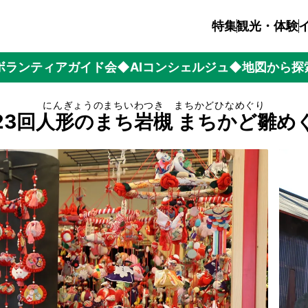
特集
観光・体験
ボランティアガイド会
◆AIコンシェルジュ
◆地図から探
にんぎょうのまちいわつき まちかどひなめぐり
23回人形のまち岩槻 まちかど雛め