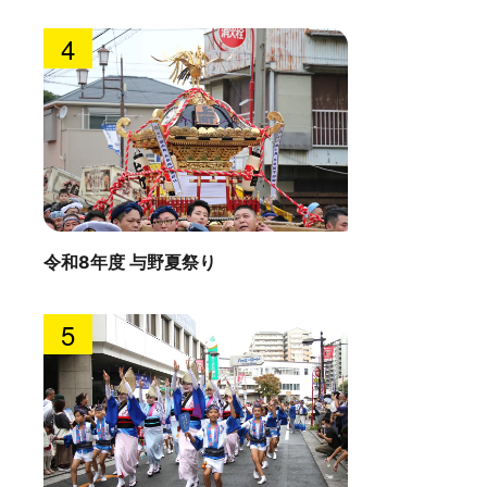
4
令和8年度 与野夏祭り
5